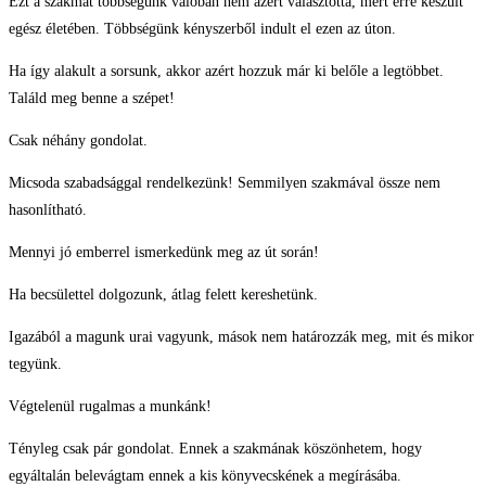
Ezt a szakmát többségünk valóban nem azért választotta, mert erre készült
egész életében. Többségünk kényszerből indult el ezen az úton.
Ha így alakult a sorsunk, akkor azért hozzuk már ki belőle a legtöbbet.
Találd meg benne a szépet!
Csak néhány gondolat.
Micsoda szabadsággal rendelkezünk! Semmilyen szakmával össze nem
hasonlítható.
Mennyi jó emberrel ismerkedünk meg az út során!
Ha becsülettel dolgozunk, átlag felett kereshetünk.
Igazából a magunk urai vagyunk, mások nem határozzák meg, mit és mikor
tegyünk.
Végtelenül rugalmas a munkánk!
Tényleg csak pár gondolat. Ennek a szakmának köszönhetem, hogy
egyáltalán belevágtam ennek a kis könyvecskének a megírásába.