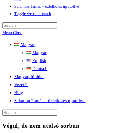
Salamon Tamás – üzletkötés újratöltve
Toggle website search
Menu
Close
Magyar
Magyar
English
Deutsch
Magyar, főoldal
Vezetés
Blog
Salamon Tamás – üzletkötés újratöltve
Végül, de nem utolsó sorban