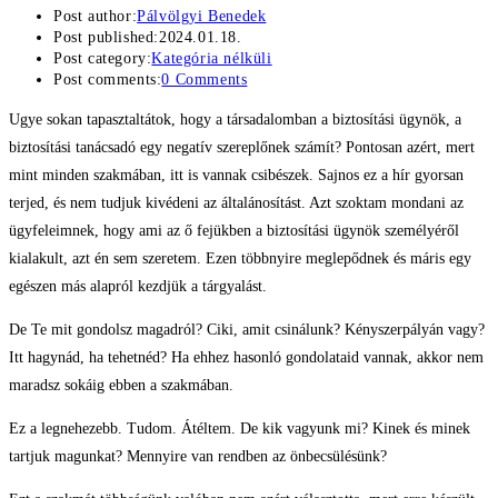
Post author:
Pálvölgyi Benedek
Post published:
2024.01.18.
Post category:
Kategória nélküli
Post comments:
0 Comments
Ugye sokan tapasztaltátok, hogy a társadalomban a biztosítási ügynök, a
biztosítási tanácsadó egy negatív szereplőnek számít? Pontosan azért, mert
mint minden szakmában, itt is vannak csibészek. Sajnos ez a hír gyorsan
terjed, és nem tudjuk kivédeni az általánosítást. Azt szoktam mondani az
ügyfeleimnek, hogy ami az ő fejükben a biztosítási ügynök személyéről
kialakult, azt én sem szeretem. Ezen többnyire meglepődnek és máris egy
egészen más alapról kezdjük a tárgyalást.
De Te mit gondolsz magadról? Ciki, amit csinálunk? Kényszerpályán vagy?
Itt hagynád, ha tehetnéd? Ha ehhez hasonló gondolataid vannak, akkor nem
maradsz sokáig ebben a szakmában.
Ez a legnehezebb. Tudom. Átéltem. De kik vagyunk mi? Kinek és minek
tartjuk magunkat? Mennyire van rendben az önbecsülésünk?