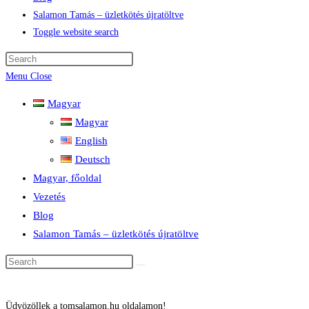
Salamon Tamás – üzletkötés újratöltve
Toggle website search
Menu
Close
Magyar
Magyar
English
Deutsch
Magyar, főoldal
Vezetés
Blog
Salamon Tamás – üzletkötés újratöltve
Üdvözöllek a tomsalamon.hu oldalamon!