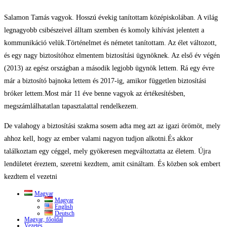
Salamon Tamás vagyok. Hosszú évekig tanítottam középiskolában. A világ
legnagyobb csibészeivel álltam szemben és komoly kihívást jelentett a
kommunikáció velük.
Történelmet és németet tanítottam. Az élet változott,
és egy nagy biztosítóhoz elmentem biztosítási ügynöknek. Az első év végén
(2013) az egész országban a második legjobb ügynök lettem. Rá egy évre
már a biztosító bajnoka lettem és 2017-ig, amikor független biztosítási
bróker lettem.
Most már 11 éve benne vagyok az értékesítésben,
megszámlálhatatlan tapasztalattal rendelkezem.
De valahogy a biztosítási szakma sosem adta meg azt az igazi örömöt, mely
ahhoz kell, hogy az ember valami nagyon tudjon alkotni.
És akkor
találkoztam egy céggel, mely gyökeresen megváltoztatta az életem. Újra
lendületet éreztem, szeretni kezdtem, amit csináltam. És közben sok embert
kezdtem el vezetni
Magyar
Magyar
English
Deutsch
Magyar, főoldal
Vezetés