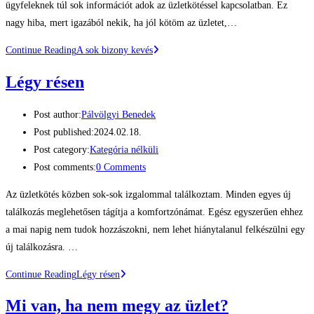
ügyfeleknek túl sok információt adok az üzletkötéssel kapcsolatban. Ez
nagy hiba, mert igazából nekik, ha jól kötöm az üzletet,…
Continue Reading
A sok bizony kevés
Légy résen
Post author:
Pálvölgyi Benedek
Post published:
2024.02.18.
Post category:
Kategória nélküli
Post comments:
0 Comments
Az üzletkötés közben sok-sok izgalommal találkoztam. Minden egyes új
találkozás meglehetősen tágítja a komfortzónámat. Egész egyszerűen ehhez
a mai napig nem tudok hozzászokni, nem lehet hiánytalanul felkészülni egy
új találkozásra. …
Continue Reading
Légy résen
Mi van, ha nem megy az üzlet?