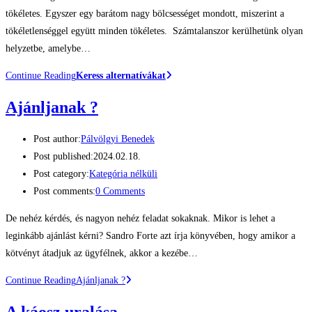
tökéletes. Egyszer egy barátom nagy bölcsességet mondott, miszerint a
tökéletlenséggel együtt minden tökéletes. Számtalanszor kerülhetünk olyan
helyzetbe, amelybe…
Continue Reading
Keress alternatívákat
Ajánljanak ?
Post author:
Pálvölgyi Benedek
Post published:
2024.02.18.
Post category:
Kategória nélküli
Post comments:
0 Comments
De nehéz kérdés, és nagyon nehéz feladat sokaknak. Mikor is lehet a
leginkább ajánlást kérni? Sandro Forte azt írja könyvében, hogy amikor a
kötvényt átadjuk az ügyfélnek, akkor a kezébe…
Continue Reading
Ajánljanak ?
A káosz uralása