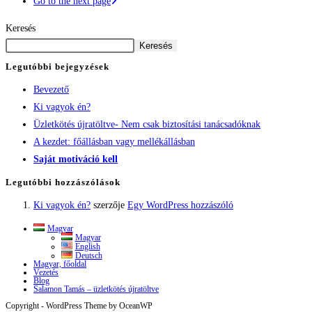
Go to the next page
Keresés
Keresés
Legutóbbi bejegyzések
Bevezető
Ki vagyok én?
Üzletkötés újratöltve- Nem csak biztosítási tanácsadóknak
A kezdet: főállásban vagy mellékállásban
Saját motiváció kell
Legutóbbi hozzászólások
Ki vagyok én?
szerzője
Egy WordPress hozzászóló
Magyar
Magyar
English
Deutsch
Magyar, főoldal
Vezetés
Blog
Salamon Tamás – üzletkötés újratöltve
Copyright - WordPress Theme by OceanWP