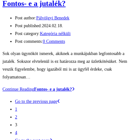
Fontos- e a jutalék?
Post author:
Pálvölgyi Benedek
Post published:
2024.02.18.
Post category:
Kategória nélküli
Post comments:
0 Comments
Sok olyan ügynököt ismerek, akiknek a munkájukban legfontosabb a
jutalék. Sokszor elvtelenül is ez határozza meg az üzletkötésüket. Nem
veszik figyelembe, hogy igazából mi is az ügyfél érdeke, csak
folyamatosan…
Continue Reading
Fontos- e a jutalék?
Go to the previous page
1
2
3
4