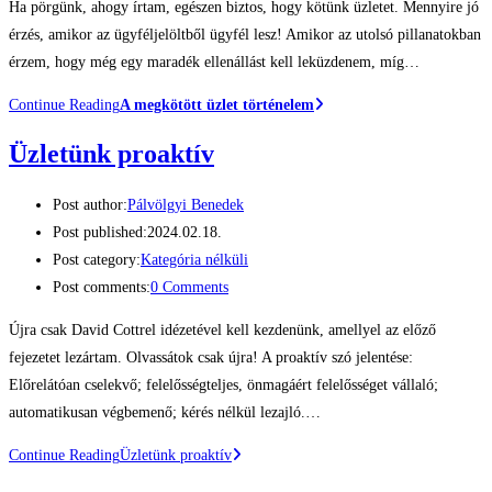
Ha pörgünk, ahogy írtam, egészen biztos, hogy kötünk üzletet. Mennyire jó
érzés, amikor az ügyféljelöltből ügyfél lesz! Amikor az utolsó pillanatokban
érzem, hogy még egy maradék ellenállást kell leküzdenem, míg…
Continue Reading
A megkötött üzlet történelem
Üzletünk proaktív
Post author:
Pálvölgyi Benedek
Post published:
2024.02.18.
Post category:
Kategória nélküli
Post comments:
0 Comments
Újra csak David Cottrel idézetével kell kezdenünk, amellyel az előző
fejezetet lezártam. Olvassátok csak újra! A proaktív szó jelentése:
Előrelátóan cselekvő; felelősségteljes, önmagáért felelősséget vállaló;
automatikusan végbemenő; kérés nélkül lezajló.…
Continue Reading
Üzletünk proaktív